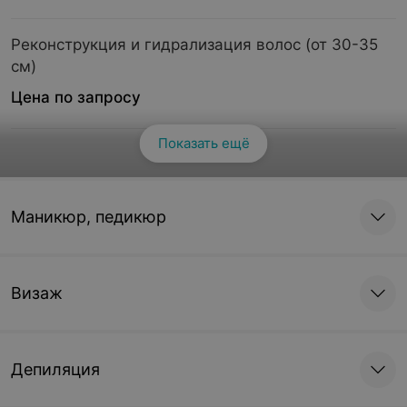
Реконструкция и гидрализация волос (от 30-35
см)
Цена по запросу
Показать ещё
Смотреть все
Реконструкция и гидрализация волос (от 35-40
см)
Цена по запросу
Маникюр, педикюр
Реконструкция и гидрализация волос (от 40-45
см)
Визаж
Цена по запросу
Депиляция
Реконструкция и гидрализация волос (от 45-50
см)