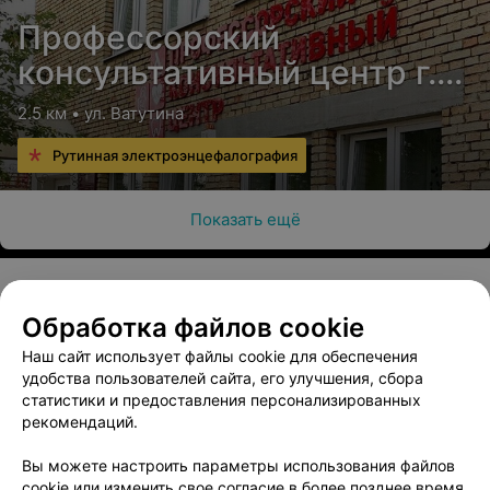
Профессорский
консультативный центр г.
Гродно
2.5 км • ул. Ватутина
Рутинная электроэнцефалография
Показать ещё
Обработка файлов cookie
О проекте
Новости проекта
Размещение рекламы
Наш сайт использует файлы cookie для обеспечения
Медицинский маркетинг
Публичный договор
удобства пользователей сайта, его улучшения, сбора
Пользовательское соглашение
Способы оплаты
статистики и предоставления персонализированных
рекомендаций.
Вакансии
Партнеры
Написать руководителю 103.by
Вы можете настроить параметры использования файлов
cookie или изменить свое согласие в более позднее время.
Написать в поддержку