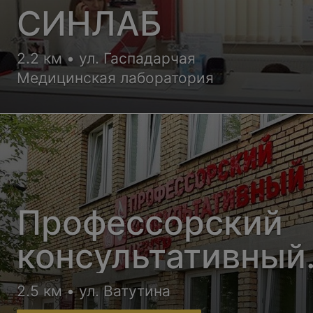
СИНЛАБ
2.2 км • ул. Гаспадарчая
Медицинская лаборатория
Профессорский
консультативный
центр г. Гродно
2.5 км • ул. Ватутина