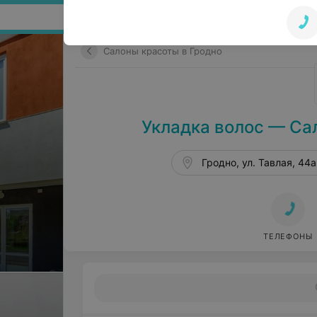
Поиск по сайту
Салоны красоты в Гродно
Укладка волос — Са
Гродно, ул. Тавлая, 44а
ТЕЛЕФОНЫ