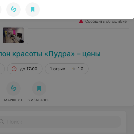
Избранное
Войти
Сообщить об ошибке
лон красоты «Пудра» – цены
до 17:00
1 отзыв
1.0
МАРШРУТ
В ИЗБРАННОЕ