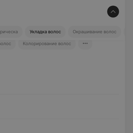
ка
Укладка волос
Окрашивание волос
рическа
Укладка волос
Окрашивание волос
Т
волос
Колорирование волос