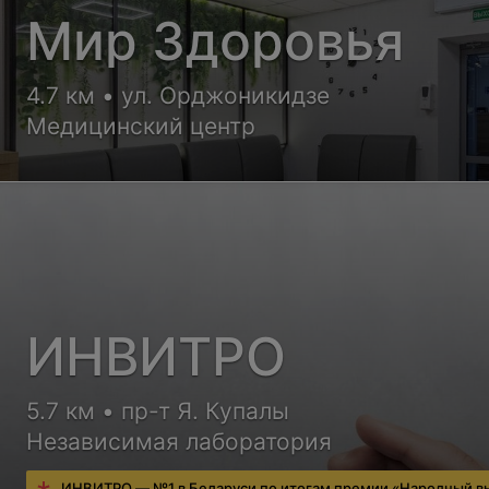
Мир Здоровья
4.7 км • ул. Орджоникидзе
Медицинский центр
ИНВИТРО
5.7 км • пр-т Я. Купалы
Независимая лаборатория
ИНВИТРО — №1 в Беларуси по итогам премии «Народный в